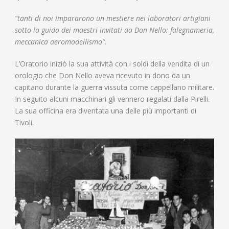
“tanti di noi impararono un mestiere nei laboratori artigiani
sotto la guida dei maestri invitati da Don Nello: falegnameria,
meccanica aeromodellismo”.
L’Oratorio iniziò la sua attività con i soldi della vendita di un
orologio che Don Nello aveva ricevuto in dono da un
capitano durante la guerra vissuta come cappellano militare.
In seguito alcuni macchinari gli vennero regalati dalla Pirelli.
La sua officina era diventata una delle più importanti di
Tivoli.