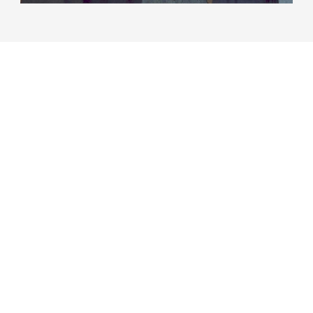
...impegnare i
giovani al lavoro...
“tanti di noi impararono un mestiere nei laboratori
artigiani sotto la guida dei maestri invitati da Don
Nello: falegnameria, meccanica
aeromodellismo”.tornare ancora, bianchi i capelli e
in cuore l’ombra pesante delle mie croci. Nella piega
più verde e più fiorita ora nascondi il nido pigolante