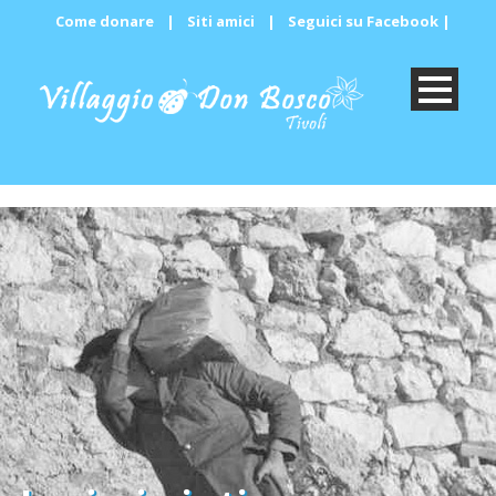
Come donare
|
Siti amici
|
Seguici su Facebook
|